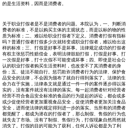
的是生活资料，因而是消费者。
关于职业打假者是不是消费者的问题。本院认为，一、判断消
费者的标准，不是以购买主体的主观状态，而是以标的物的性
质为标准；二、难以给职业打假者下定义。消费者打假有指标
吗？普通打假者打假多少次就转变成职业打假者，难以给出这
样的标准；三、打假是好事不是坏事。法律规定成功的打假者
有权主张惩罚性赔偿金，表明法律鼓励打假，打假是好事。打
一次假是好事，打十次假不可能变成坏事；四、即使是社会公
认的职业打假者购买生活资料时，也改变不了其消费者的身
份；五、徒法不能自行。惩罚欺诈消费者行为的法律、保护食
品安全的法律，不会因为颁布了就自行得到落实了。法律的生
命力在于实施，法律条文就是通过一件一件的案件逐步得以落
实的，没有案件就没有法律的落实。每一起消费者针对经营者
经营不符合食品安全标准的食品的行为提起的诉讼，都会或多
或少促使经营者更加重视食品安全，促使消费者更加关注食品
安全，进而使法律的规定得到进一步的落实。当所有的消费者
都觉醒了，都成为潜在的打假者了，那么制假、售假的行为也
就失去了市场。没有了制假、售假行为，打假现象自然而然就
消失了。打假的目的可能为了获利，任何人诉讼都是为了利