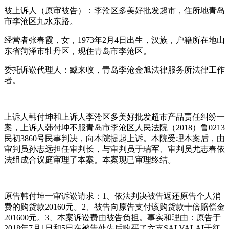
被上诉人（原审被告）：李沧区多美好批发超市，住所地青岛
市李沧区九水东路。
经营者张春霞，女，1973年2月4日出生，汉族，户籍所在地山
东省菏泽市牡丹区，现住青岛市李沧区。
委托诉讼代理人：臧来收，青岛李沧金旭法律服务所法律工作
者。
上诉人韩付坤和上诉人李沧区多美好批发超市产品责任纠纷一
案，上诉人韩付坤不服青岛市李沧区人民法院（2018）鲁0213
民初3860号民事判决，向本院提起上诉。本院受理本案后，由
审判员孙志远担任审判长，与审判员于瑞军、审判员尤志春依
法组成合议庭审理了本案。本案现已审理终结。
原告韩付坤一审诉讼请求：1、依法判决被告返还原告个人消
费的购货款20160元。2、被告向原告支付该购货款十倍赔偿金
201600元。3、本案诉讼费由被告负担。事实和理由：原告于
2018年7月1日和5日在被告处先后购买了六支SALVALAI干红