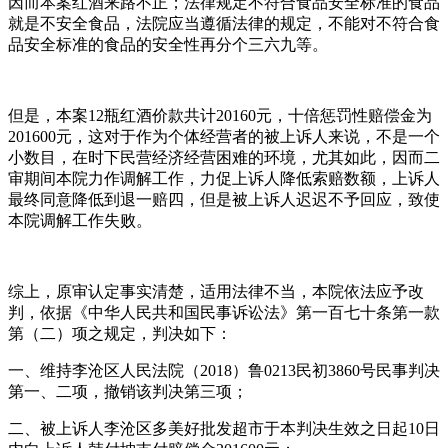
因而本案红酒来路不正；法律规定不符合食品安全标准的食品
就是不安全食品，法院应当遵循法律的规定，不能对不符合食
品安全标准的食品的安全性再分个三六九等。
但是，本案12瓶红酒价款共计20160元，十倍惩罚性赔偿金为
201600元，这对于作为个体经营者的被上诉人来说，不是一个
小数目，在时下民营经济经营困难的环境，尤其如此，因而二
审期间本院力作调解工作，力促上诉人降低索赔数额，上诉人
最终同意降低到退一赔四，但是被上诉人迟迟不予回应，致使
本院调解工作失败。
综上，原审认定事实清楚，适用法律不当，本院依法应予改
判，依据《中华人民共和国民事诉讼法》第一百七十条第一款
第（二）项之规定，判决如下：
一、维持李沧区人民法院（2018）鲁0213民初3860号民事判决
第一、二项，撤销该判决第三项；
二、被上诉人李沧区多美好批发超市于本判决生效之日起10日