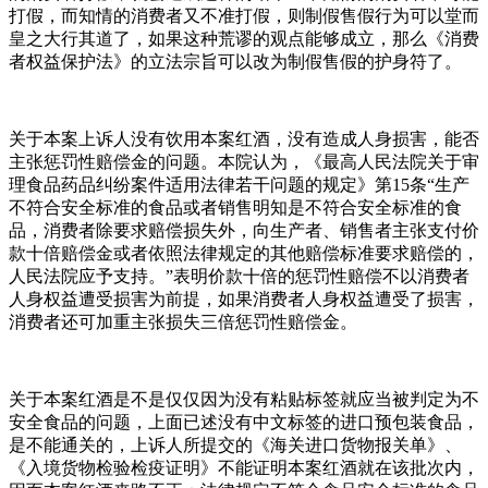
打假，而知情的消费者又不准打假，则制假售假行为可以堂而
皇之大行其道了，如果这种荒谬的观点能够成立，那么《消费
者权益保护法》的立法宗旨可以改为制假售假的护身符了。
关于本案上诉人没有饮用本案红酒，没有造成人身损害，能否
主张惩罚性赔偿金的问题。本院认为，《最高人民法院关于审
理食品药品纠纷案件适用法律若干问题的规定》第15条“生产
不符合安全标准的食品或者销售明知是不符合安全标准的食
品，消费者除要求赔偿损失外，向生产者、销售者主张支付价
款十倍赔偿金或者依照法律规定的其他赔偿标准要求赔偿的，
人民法院应予支持。”表明价款十倍的惩罚性赔偿不以消费者
人身权益遭受损害为前提，如果消费者人身权益遭受了损害，
消费者还可加重主张损失三倍惩罚性赔偿金。
关于本案红酒是不是仅仅因为没有粘贴标签就应当被判定为不
安全食品的问题，上面已述没有中文标签的进口预包装食品，
是不能通关的，上诉人所提交的《海关进口货物报关单》、
《入境货物检验检疫证明》不能证明本案红酒就在该批次内，