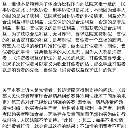
益，谁也不是纯粹为了体验诉讼程序而到法院来走一遭的，民
事诉讼如此，行政诉讼、刑事诉讼也是如此，不能因为当事人
的目的是为了获利，法院就驳回起诉者的诉讼请求。利益分为
合法利益和非法利益，法院保护的是合法利益，否定的是非法
利益。制假、售假获取的是非法利益，打假获取的是合法利
益，为了获取合法利益，无可厚非。要求法院支持制假、售假
的利益否定打假的利益，是与制假、售假者一个立场的腔调。
有些人把法律的枪口对准打假者，做出让打假者痛，制假、售
假者快的事情，背离最基本的人民意志，因为人人都是消费
者，《消费者权益保护法》是人民的意志。打假也需要专业，
如果多次打假者可以定义为职业打假者的话，那么职业打假者
就是消费者的先驱，自然受《消费者权益保护法》的保护。
关于本案上诉人是知情者，其诉请应否得到支持的问题。《最
高人民法院管理审理食品药品纠纷案件适用法律若干问题的规
定》第三条对此已经给出明确的答案“因食品、药品质量问题
发生纠纷，购买者向生产者、销售者主张权利，生产者、销售
者以购买者明知食品、药品存在质量问题而仍然购买为由进行
抗辩的，人民法院不予支持。”此其一；其二，如果不准知情
的消费者打假，就会造成这样的结果：不知情的消费者不可能