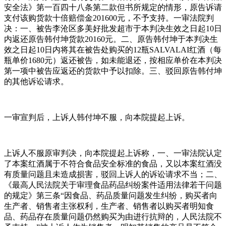
安全法》第一百四十八条第二款但书所规定的情形，原告诉请
支付该购货款十倍赔偿金201600元，不予支持。一审法院判
决：一、被告李沧区多美好批发超市于本判决生效之日起10日
内返还原告韩付坤货款20160元。二、原告韩付坤于本判决生
效之日起10日内将其在被告处购买的12瓶SALVALAI红酒（每
瓶单价1680元）返还被告，如未能退还，按相应单价在本判决
第一项中被告应返还的货款中予以扣除。三、驳回原告韩付坤
的其他诉讼请求。
一审宣判后，上诉人韩付坤不服，向本院提起上诉。
上诉人不服原审判决，向本院提起上诉称，一、一审法院认定
了本案红酒属于不符合食品安全标准的食品，又以本案红酒没
有质量问题且未造成损害，驳回上诉人的诉讼请求不当；二、
《最高人民法院关于审理食品药品纠纷案件适用法律若干问题
的规定》第三条“因食品、药品质量问题发生纠纷，购买者向
生产者、销售者主张权利，生产者、销售者以购买者明知食
品、药品存在质量问题仍然购买为由进行抗辩的，人民法院不