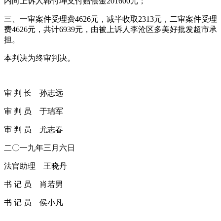
内向上诉人韩付坤支付赔偿金201600元；
三、一审案件受理费4626元，减半收取2313元，二审案件受理
费4626元，共计6939元，由被上诉人李沧区多美好批发超市承
担。
本判决为终审判决。
审 判 长 孙志远
审 判 员 于瑞军
审 判 员 尤志春
二〇一九年三月六日
法官助理 王晓丹
书 记 员 肖若男
书 记 员 侯小凡