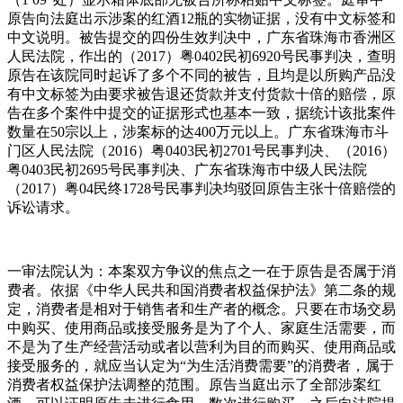
原告向法庭出示涉案的红酒12瓶的实物证据，没有中文标签和
中文说明。被告提交的四份生效判决中，广东省珠海市香洲区
人民法院，作出的（2017）粤0402民初6920号民事判决，查明
原告在该院同时起诉了多个不同的被告，且均是以所购产品没
有中文标签为由要求被告退还货款并支付货款十倍的赔偿，原
告在多个案件中提交的证据形式也基本一致，据统计该批案件
数量在50宗以上，涉案标的达400万元以上。广东省珠海市斗
门区人民法院（2016）粤0403民初2701号民事判决、（2016）
粤0403民初2695号民事判决、广东省珠海市中级人民法院
（2017）粤04民终1728号民事判决均驳回原告主张十倍赔偿的
诉讼请求。
一审法院认为：本案双方争议的焦点之一在于原告是否属于消
费者。依据《中华人民共和国消费者权益保护法》第二条的规
定，消费者是相对于销售者和生产者的概念。只要在市场交易
中购买、使用商品或接受服务是为了个人、家庭生活需要，而
不是为了生产经营活动或者以营利为目的而购买、使用商品或
接受服务的，就应当认定为“为生活消费需要”的消费者，属于
消费者权益保护法调整的范围。原告当庭出示了全部涉案红