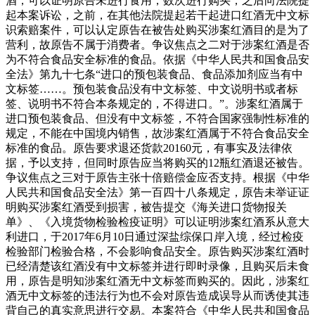
酒，可以证明原告未进行食用，数次进行购买，之后向法院提
起本案诉讼，之前，在其他法院提起若干起进口红酒无中文标
识索赔案件，可以认定原告在被告处购买涉案红酒目的是为了
营利，故原告不属于消费者。争议焦点之二对于涉案红酒是否
为不符合食品安全标准的食品。依据《中华人民共和国食品安
全法》第九十七条“进口的预包装食品、食品添加剂应当有中
文标签……。预包装食品没有中文标签、中文说明书或者标
签、说明书不符合本条规定的，不得进口。”。涉案红酒属于
进口预包装食品、但没有中文标签，不符合国家强制性标准的
规定，不能在中国境内销售，故涉案红酒属于不符合食品安全
标准的食品。原告要求退还货款20160元，有事实及法律依
据，予以支持，但同时原告应当将购买的12瓶红酒退还被告。
争议焦点之三对于原告主张十倍赔偿金应否支持。根据《中华
人民共和国食品安全法》第一百四十八条规定，原告未举证证
明购买涉案红酒受到损害，被告提交《海关进口货物报关
单》、《入境货物检验检疫证明》可以证明涉案红酒系从意大
利进口，于2017年6月10日通过深盐综保口岸入境，经过检疫
检验部门检验合格，不会影响食品安全。原告购买涉案红酒时
已经清楚该红酒没有中文标签并进行即时录像，且购买后未食
用，原告是明知涉案红酒无中文标签而购买的。因此，涉案红
酒无中文标签的违法行为也不会对原告造成误导从而诱使其违
背自己的真实意思进行交易。本案符合《中华人民共和国食品