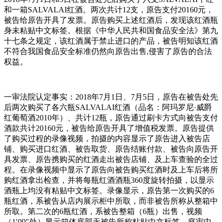
和一箱SALVALAI红酒。两次共计12支，原告支付20160元，
被告给原告开具了发票。原告购买上述红酒后，发现该红酒瓶
身未粘贴中文标签。根据《中华人民共和国食品安全法》第九
十七条之规定，该红酒属于禁止进口的产品，被告明知该红酒
不符合我国食品安全标准仍然向原告出售,侵害了原告的合法
权益。
一审法院认定事实：2018年7月1日、7月5日，原告在被告处先
后两次购买了各六瓶SALVALAI红酒（品名：阿玛罗尼·威爵
红葡萄酒2010年）、共计12瓶，原告通过刷卡方式向被告支付
酒款共计20160元，被告给原告开具了增值税发票。原告提供
了购买过程的录像视频，拍摄的内容显示了原告进入被告店
铺、购买进口红酒、被告取货、原告结账付款、被告向原告开
具发票、原告携购买的红酒走出被告店铺、及上车查验的全过
程。在录像视频中显示了原告向被告购买红酒时及上车后将所
购红酒拿出检查，并将每瓶红酒酒瓶360度旋转拍摄，以显示
酒瓶上均没有粘贴中文标签。录像显示，原告第一次购买的6
瓶红酒，系被告从店内展示柜中所取，而非被告所称从整箱中
所取。第二次的6瓶红酒，系被告整箱（6瓶）出售，视频
（1′09″处）显示箱体底部无被告所称粘贴中文标签。庭审中