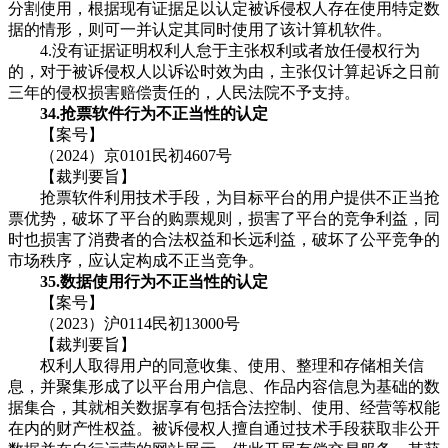
分割使用，根据现有证据足以认定被诉侵权人存在使用特定数
据的情形，则可一并认定其同时使用了该计算机软件。
4.没有证据证明权利人怠于主张权利或者放任侵权行为
的，对于被诉侵权人以诉讼时效为由，主张仅计算起诉之日前
三年的侵权损害赔偿责任的，人民法院不予支持。
34.抢票软件行为不正当性的认定
【案号】
（2024）京0101民初4607号
【裁判要旨】
抢票软件利用技术手段，为目标平台的用户提供不正当抢
票优势，破坏了平台的购票规则，损害了平台的竞争利益，同
时也损害了消费者的合法权益和长远利益，破坏了公平竞争的
市场秩序，应认定构成不正当竞争。
35.数据使用行为不正当性的认定
【案号】
（2023）沪0114民初13000号
【裁判要旨】
权利人取得用户的同意收集、使用、整理和存储相关信
息，并聚集形成了以平台用户信息、作品内容信息为基础的数
据集合，其就相关数据享有包括合法控制、使用、经营等权能
在内的财产性权益。被诉侵权人擅自通过技术手段获取非公开