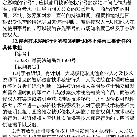
定影响的字号”，应以使用被诉侵权字号的起始时间点作为基
准，综合考虑中国境内相关公众的知悉程度，商品销售的时
间、区域、数额和对象，宣传的持续时间、程度和地域范围，
标识受保护的情况等因素进行判断。被诉侵权人已明知他人在
先使用字号的，可以视为在先字号的市场知名度已经及于被诉
侵权人。
32.侵害技术秘密行为的整体判断和停止侵害民事责任的
具体承担
【案号】
（2023）最高法知民终1590号
【裁判要旨】
1.对于有组织、有计划、大规模挖取其他企业人才及技术
资源而引发的被诉侵害技术秘密行为，人民法院在审理时应当
作整体分析和综合判断。如果被诉侵权人在明显短于独立研发
所需合理时间内即生产出与涉案技术秘密相关的产品，而被诉
侵权人有渠道或者机会获取涉案技术秘密，此时因侵权可能性
极大，应当进一步减轻技术秘密权利人对于侵害技术秘密行为
的证明负担，直接推定被诉侵权人实施了侵害权利人技术秘密
的行为。被诉侵权人否认其实施侵害技术秘密行为的，应当提
供证据予以反驳。
2.为有效制止和震慑侵权并增强裁判的可执行性，人民法