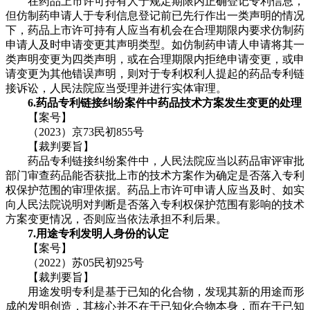
在药品上市许可持有人于规定期限内正确登记专利信息，
但仿制药申请人于专利信息登记前已先行作出一类声明的情况
下，药品上市许可持有人应当有机会在合理期限内要求仿制药
申请人及时申请变更其声明类型。如仿制药申请人申请将其一
类声明变更为四类声明，或在合理期限内拒绝申请变更，或申
请变更为其他错误声明，则对于专利权利人提起的药品专利链
接诉讼，人民法院应当受理并进行实体审理。
6.药品专利链接纠纷案件中药品技术方案发生变更的处理
【案号】
（2023）京73民初855号
【裁判要旨】
药品专利链接纠纷案件中，人民法院应当以药品审评审批
部门审查药品能否获批上市的技术方案作为确定是否落入专利
权保护范围的审理依据。药品上市许可申请人应当及时、如实
向人民法院说明对判断是否落入专利权保护范围有影响的技术
方案变更情况，否则应当依法承担不利后果。
7.用途专利发明人身份的认定
【案号】
（2022）苏05民初925号
【裁判要旨】
用途发明专利是基于已知的化合物，发现其新的用途而形
成的发明创造，其核心并不在于已知化合物本身，而在于已知