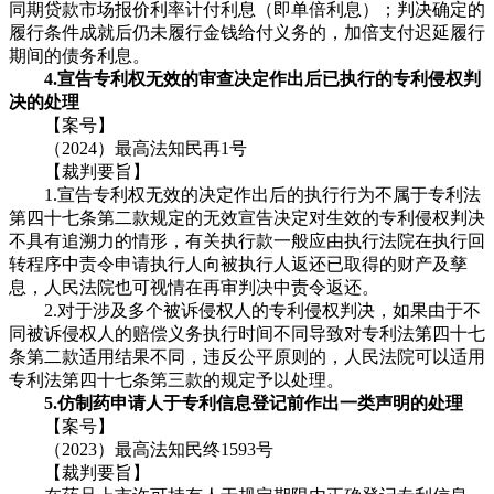
同期贷款市场报价利率计付利息（即单倍利息）；判决确定的
履行条件成就后仍未履行金钱给付义务的，加倍支付迟延履行
期间的债务利息。
4.宣告专利权无效的审查决定作出后已执行的专利侵权判
决的处理
【案号】
（2024）最高法知民再1号
【裁判要旨】
1.宣告专利权无效的决定作出后的执行行为不属于专利法
第四十七条第二款规定的无效宣告决定对生效的专利侵权判决
不具有追溯力的情形，有关执行款一般应由执行法院在执行回
转程序中责令申请执行人向被执行人返还已取得的财产及孳
息，人民法院也可视情在再审判决中责令返还。
2.对于涉及多个被诉侵权人的专利侵权判决，如果由于不
同被诉侵权人的赔偿义务执行时间不同导致对专利法第四十七
条第二款适用结果不同，违反公平原则的，人民法院可以适用
专利法第四十七条第三款的规定予以处理。
5.仿制药申请人于专利信息登记前作出一类声明的处理
【案号】
（2023）最高法知民终1593号
【裁判要旨】