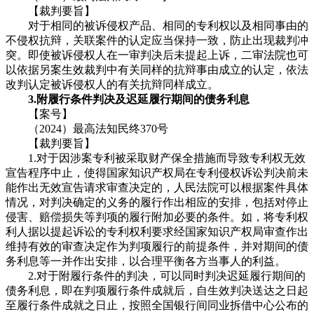
【裁判要旨】
对于相同的被诉侵权产品、相同的专利权以及相同事由的
不侵权抗辩，关联案件的认定应当保持一致，防止出现裁判冲
突。即使被诉侵权人在一审判决后未提起上诉，二审法院也可
以依据另案生效裁判中有关同样的抗辩事由成立的认定，依法
改判认定被诉侵权人的有关抗辩同样成立。
3.附履行条件判决及迟延履行期间的债务利息
【案号】
（2024）最高法知民终370号
【裁判要旨】
1.对于因涉案专利被采取财产保全措施而导致专利权无效
宣告程序中止，使得国家知识产权局在专利侵权诉讼判决前未
能作出无效宣告请求审查决定的，人民法院可以根据案件具体
情况，对判决确定的义务的履行作出相应的安排，包括对停止
侵害、赔偿损失等判项的履行附加必要的条件。如，将专利权
利人据以提起诉讼的专利权利要求经国家知识产权局审查作出
维持有效的审查决定作为判项履行的前提条件，并对期间的债
务利息等一并作出安排，以合理平衡各方当事人的利益。
2.对于附履行条件的判决，可以同时判决迟延履行期间的
债务利息，即在判项履行条件成就后，自生效判决送达之日起
至履行条件成就之日止，按照全国银行间同业拆借中心公布的