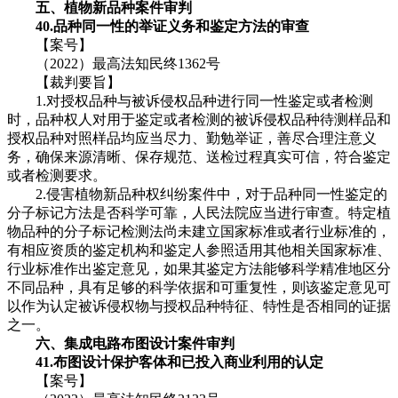
五、植物新品种案件审判
40.品种同一性的举证义务和鉴定方法的审查
【案号】
（2022）最高法知民终1362号
【裁判要旨】
1.对授权品种与被诉侵权品种进行同一性鉴定或者检测
时，品种权人对用于鉴定或者检测的被诉侵权品种待测样品和
授权品种对照样品均应当尽力、勤勉举证，善尽合理注意义
务，确保来源清晰、保存规范、送检过程真实可信，符合鉴定
或者检测要求。
2.侵害植物新品种权纠纷案件中，对于品种同一性鉴定的
分子标记方法是否科学可靠，人民法院应当进行审查。特定植
物品种的分子标记检测法尚未建立国家标准或者行业标准的，
有相应资质的鉴定机构和鉴定人参照适用其他相关国家标准、
行业标准作出鉴定意见，如果其鉴定方法能够科学精准地区分
不同品种，具有足够的科学依据和可重复性，则该鉴定意见可
以作为认定被诉侵权物与授权品种特征、特性是否相同的证据
之一。
六、集成电路布图设计案件审判
41.布图设计保护客体和已投入商业利用的认定
【案号】