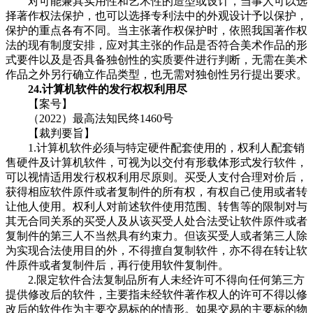
对可能兼具实用性和艺术性的造型或设计，当事人可以选
择著作权法保护，也可以选择专利法中的外观设计予以保护，
保护的重点各有不同。当主张著作权保护时，依照我国著作权
法的现有制度安排，应对其主张的作品是否符合美术作品的形
式要件以及是否具备独创性的实质要件进行判断，无需在美术
作品之外另行确立作品类型，也无需对独创性另行提出要求。
24.计算机软件的发行权权利用尽
【案号】
（2022）最高法知民终1460号
【裁判要旨】
1.计算机软件必须与特定硬件配套使用的，权利人配套销
售硬件及计算机软件，可视为以交付有形载体形式发行软件，
可以视情适用发行权权利用尽原则。买受人支付合理对价后，
获得相应软件原件或者复制件的所有权，有权自己使用或者转
让他人使用。权利人对前述软件使用范围、转售等的限制对与
其无合同关系的买受人及从该买受人处合法受让软件原件或者
复制件的第三人不当然具有约束力。但该买受人或者第三人除
为实现合法使用目的外，不得擅自复制软件，亦不得在转让软
件原件或者复制件后，再行使用软件复制件。
2.限定软件合法复制品所有人未经许可不得向任何第三方
提供修改后的软件，主要指未经软件著作权人的许可不得以修
改后的软件作为主要交易标的的情形。如果交易的主要标的物