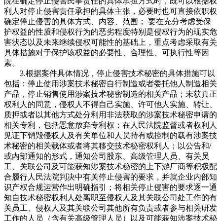
院在确定停止侵害民事责任的具体承担方式时，既可以根据权
利人对停止侵害责任承担的具体主张，必要时也可直接依职权
确定停止侵害的具体方式、内容、范围； 要在充分考虑受保
护权益的性质和侵权行为的恶劣程度特别是侵权行为的现实危
害状态以及未来继续侵权可能性的基础上，重点考虑采取有关
具体措施对于保护该权益的必要性、合理性、可执行性等因
素。
3.根据案件具体情况，停止侵害技术秘密的具体措施可以
包括：停止使用涉案技术秘密自行制造或者委托他人制造相关
产品，停止销售使用涉案技术秘密制造的相关产品；未获真正
权利人的同意，侵权人不得自己实施、许可他人实施、转让、
质押或者以其他方式处分利用非法获取的涉案技术秘密申请的
相关专利，包括恶意放弃专利权；在人民法院监督或者权利人
见证下销毁侵权人及有关单位和人员持有或控制的载有涉案技
术秘密的相关载体或者将其移交技术秘密权利人；以公告和/
或内部通知的形式，通知公司股东、高级管理人员、有关员
工、关联公司及可能获知涉案技术秘密的上下游厂商等积极配
合履行人民法院判决中有关停止侵害的要求，并就企业内部知
识产权合规运营作出明确指引；将相关停止侵害的要求逐一通
知自技术秘密权利人处离职至侵权人及其关联公司处工作的有
关员工、侵权人及其关联公司其他所有负责或者参与相关研发
工作的人员（含有关高级管理人员）以及可能获知涉案技术秘