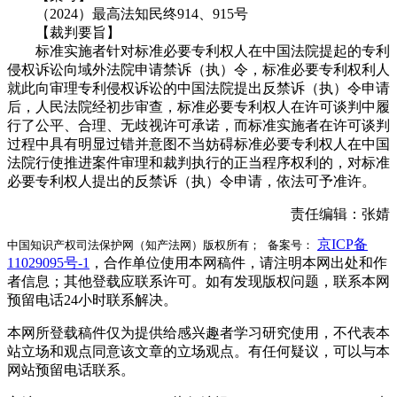
（2024）最高法知民终914、915号
【裁判要旨】
标准实施者针对标准必要专利权人在中国法院提起的专利
侵权诉讼向域外法院申请禁诉（执）令，标准必要专利权利人
就此向审理专利侵权诉讼的中国法院提出反禁诉（执）令申请
后，人民法院经初步审查，标准必要专利权人在许可谈判中履
行了公平、合理、无歧视许可承诺，而标准实施者在许可谈判
过程中具有明显过错并意图不当妨碍标准必要专利权人在中国
法院行使推进案件审理和裁判执行的正当程序权利的，对标准
必要专利权人提出的反禁诉（执）令申请，依法可予准许。
责任编辑：张婧
京ICP备
中国知识产权司法保护网（知产法网）版权所有； 备案号：
11029095号-1
，合作单位使用本网稿件，请注明本网出处和作
者信息；其他登载应联系许可。如有发现版权问题，联系本网
预留电话24小时联系解决。
本网所登载稿件仅为提供给感兴趣者学习研究使用，不代表本
站立场和观点同意该文章的立场观点。有任何疑议，可以与本
网站预留电话联系。