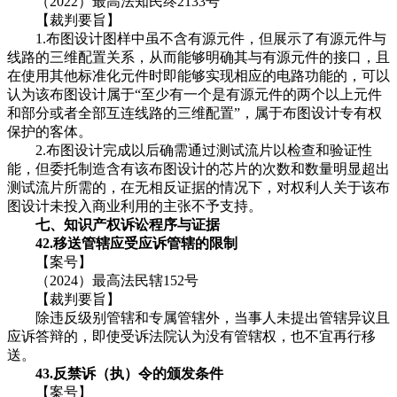
（2022）最高法知民终2133号
【裁判要旨】
1.布图设计图样中虽不含有源元件，但展示了有源元件与
线路的三维配置关系，从而能够明确其与有源元件的接口，且
在使用其他标准化元件时即能够实现相应的电路功能的，可以
认为该布图设计属于“至少有一个是有源元件的两个以上元件
和部分或者全部互连线路的三维配置”，属于布图设计专有权
保护的客体。
2.布图设计完成以后确需通过测试流片以检查和验证性
能，但委托制造含有该布图设计的芯片的次数和数量明显超出
测试流片所需的，在无相反证据的情况下，对权利人关于该布
图设计未投入商业利用的主张不予支持。
七、知识产权诉讼程序与证据
42.移送管辖应受应诉管辖的限制
【案号】
（2024）最高法民辖152号
【裁判要旨】
除违反级别管辖和专属管辖外，当事人未提出管辖异议且
应诉答辩的，即使受诉法院认为没有管辖权，也不宜再行移
送。
43.反禁诉（执）令的颁发条件
【案号】