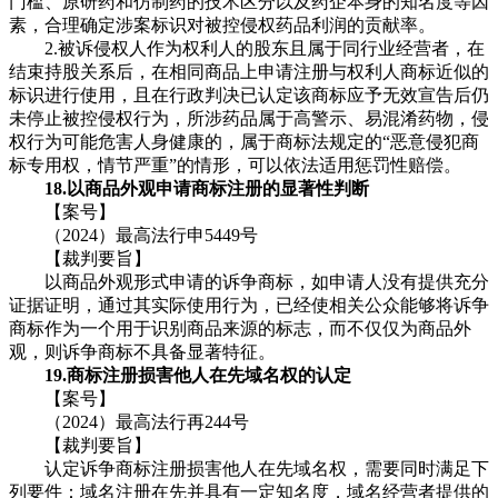
门槛、原研药和仿制药的技术区分以及药企本身的知名度等因
素，合理确定涉案标识对被控侵权药品利润的贡献率。
2.被诉侵权人作为权利人的股东且属于同行业经营者，在
结束持股关系后，在相同商品上申请注册与权利人商标近似的
标识进行使用，且在行政判决已认定该商标应予无效宣告后仍
未停止被控侵权行为，所涉药品属于高警示、易混淆药物，侵
权行为可能危害人身健康的，属于商标法规定的“恶意侵犯商
标专用权，情节严重”的情形，可以依法适用惩罚性赔偿。
18.以商品外观申请商标注册的显著性判断
【案号】
（2024）最高法行申5449号
【裁判要旨】
以商品外观形式申请的诉争商标，如申请人没有提供充分
证据证明，通过其实际使用行为，已经使相关公众能够将诉争
商标作为一个用于识别商品来源的标志，而不仅仅为商品外
观，则诉争商标不具备显著特征。
19.商标注册损害他人在先域名权的认定
【案号】
（2024）最高法行再244号
【裁判要旨】
认定诉争商标注册损害他人在先域名权，需要同时满足下
列要件：域名注册在先并具有一定知名度，域名经营者提供的