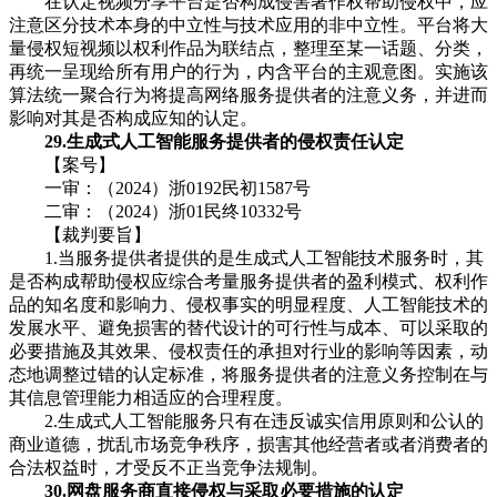
在认定视频分享平台是否构成侵害著作权帮助侵权中，应
注意区分技术本身的中立性与技术应用的非中立性。平台将大
量侵权短视频以权利作品为联结点，整理至某一话题、分类，
再统一呈现给所有用户的行为，内含平台的主观意图。实施该
算法统一聚合行为将提高网络服务提供者的注意义务，并进而
影响对其是否构成应知的认定。
29.生成式人工智能服务提供者的侵权责任认定
【案号】
一审：（2024）浙0192民初1587号
二审：（2024）浙01民终10332号
【裁判要旨】
1.当服务提供者提供的是生成式人工智能技术服务时，其
是否构成帮助侵权应综合考量服务提供者的盈利模式、权利作
品的知名度和影响力、侵权事实的明显程度、人工智能技术的
发展水平、避免损害的替代设计的可行性与成本、可以采取的
必要措施及其效果、侵权责任的承担对行业的影响等因素，动
态地调整过错的认定标准，将服务提供者的注意义务控制在与
其信息管理能力相适应的合理程度。
2.生成式人工智能服务只有在违反诚实信用原则和公认的
商业道德，扰乱市场竞争秩序，损害其他经营者或者消费者的
合法权益时，才受反不正当竞争法规制。
30.网盘服务商直接侵权与采取必要措施的认定