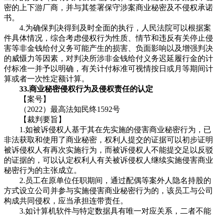
密的上下游厂商，并与其签署保守涉案商业秘密及不侵权承诺
书。
4.为确保判决得到及时全面的执行，人民法院可以根据案
件具体情况，综合考虑侵权行为性质、情节和违反有关停止侵
害等非金钱给付义务可能产生的损害、负面影响以及增强判决
的威慑力等因素，对判决所涉非金钱给付义务迟延履行金的计
付标准一并予以明确，有关计付标准可视情按日或月等期间计
算或者一次性定额计算。
33.商业秘密侵权行为及侵权责任的认定
【案号】
（2022）最高法知民终1592号
【裁判要旨】
1.如被诉侵权人基于其在先实施的侵害商业秘密行为，已
非法获取和使用了商业秘密，权利人提交的证据可以初步证明
被诉侵权人有再次实施行为，而被诉侵权人不能提交足以反驳
的证据的，可以认定权利人有关被诉侵权人继续实施侵害商业
秘密行为的主张成立。
2.员工在原单位任职期间，通过配偶等案外人隐名持股的
方式设立公司并参与实施侵害商业秘密行为的，该员工与公司
构成共同侵权，应当承担连带责任。
3.如计算机软件与特定数据具有唯一对应关系，二者不能