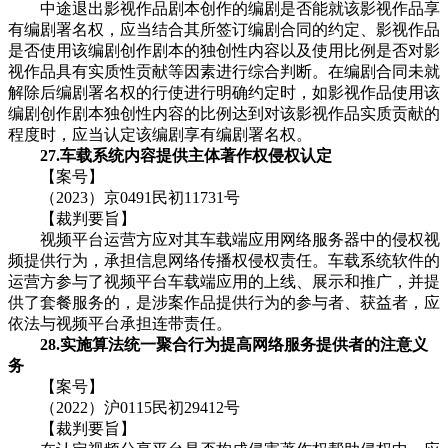
中途退出影视作品剧本创作的编剧是否能就该影视作品享
有编剧署名权，应当结合其所签订编剧合同的约定、影视作品
是否使用该编剧创作剧本的独创性内容以及使用比例是否对影
视作品具有实质性贡献等因素进行综合判断。在编剧合同未就
解除后编剧署名权的行使进行明确约定时，如影视作品使用该
编剧创作剧本独创性内容的比例达到对该影视作品实质贡献的
程度时，应当认定该编剧享有编剧署名权。
27.车载系统内容提供主体著作权侵权认定
【案号】
（2023）京0491民初11731号
【裁判要旨】
视频平台运营方应对其车载端应用网络服务器中的侵权视
频提供行为，承担信息网络传播权侵权责任。车载系统软件的
运营方参与了视频平台车载端应用的上线、展示和推广，并提
供了套餐服务的，是涉案作品提供行为的参与者、获益者，应
依法与视频平台承担连带责任。
28.实施算法统一聚合行为提高网络服务提供者的注意义
务
【案号】
（2022）沪0115民初29412号
【裁判要旨】