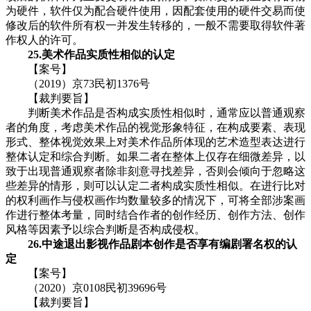
为硬件，软件仅为配合硬件使用，因配套使用的硬件交易而使
修改后的软件所有权一并发生转移的，一般不需要取得软件著
作权人的许可。
25.美术作品实质性相似的认定
【案号】
（2019）京73民初1376号
【裁判要旨】
判断美术作品是否构成实质性相似时，通常应以普通观察
者的角度，考虑美术作品的视觉形象特征，在构成要素、表现
形式、整体视觉效果上对美术作品所体现的艺术造型表达进行
整体认定和综合判断。如果二者在整体上仅存在细微差异，以
致于出现普通观察者除非刻意寻找差异，否则会倾向于忽略这
些差异的情形，则可以认定二者构成实质性相似。在进行比对
的权利画作与侵权画作均数量较多的情况下，可将全部涉案画
作进行整体考量，同时结合作者的创作经历、创作方法、创作
风格等因素予以综合判断是否构成侵权。
26.中途退出影视作品剧本创作是否享有编剧署名权的认
定
【案号】
（2020）京0108民初39696号
【裁判要旨】