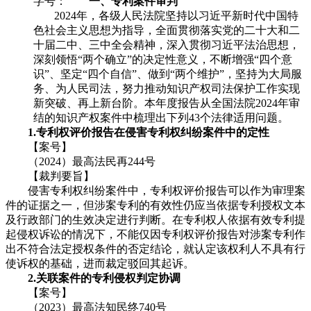
字号：
一、专利案件审判
2024年，各级人民法院坚持以习近平新时代中国特
色社会主义思想为指导，全面贯彻落实党的二十大和二
十届二中、三中全会精神，深入贯彻习近平法治思想，
深刻领悟“两个确立”的决定性意义，不断增强“四个意
识”、坚定“四个自信”、做到“两个维护”，坚持为大局服
务、为人民司法，努力推动知识产权司法保护工作实现
新突破、再上新台阶。本年度报告从全国法院2024年审
结的知识产权案件中梳理出下列43个法律适用问题。
1.专利权评价报告在侵害专利权纠纷案件中的定性
【案号】
（2024）最高法民再244号
【裁判要旨】
侵害专利权纠纷案件中，专利权评价报告可以作为审理案
件的证据之一，但涉案专利的有效性仍应当依据专利授权文本
及行政部门的生效决定进行判断。在专利权人依据有效专利提
起侵权诉讼的情况下，不能仅因专利权评价报告对涉案专利作
出不符合法定授权条件的否定结论，就认定该权利人不具有行
使诉权的基础，进而裁定驳回其起诉。
2.关联案件的专利侵权判定协调
【案号】
（2023）最高法知民终740号