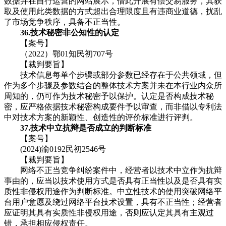
数据并在自行运营的网站展示，借此开展有偿交易服务，其获
取及使用此类数据的方式超出合理限度且有违商业道德，扰乱
了市场竞争秩序，具备不正当性。
36.技术秘密非公知性的认定
【案号】
（2022）鄂01知民初707号
【裁判要旨】
技术信息每单个步骤或部分参数已经存在于公共领域，但
作为多个步骤及参数结合的整体技术方案并未在本行业内众所
周知的，仍可作为技术秘密予以保护。认定是否构成技术秘
密，应严格依据技术秘密构成要件予以审查，而非借以专利法
中对技术方案的新颖性、创造性的评价标准进行评判。
37.技术中立抗辩是否成立的判断标准
【案号】
(2024)渝0192民初2546号
【裁判要旨】
网络不正当竞争纠纷案件中，经营者以技术中立作为抗辩
事由的，应当以技术使用方式是否具有正当性以及是否具有实
质性非侵权用途作为判断标准。中立性技术的使用突破网络平
台用户意愿及绕过网络平台技术设置，具有不正当性；经营者
应证明其具有实质性非侵权用途，否则应认定其具有主观过
错，承担相应侵权责任。