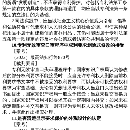
的所谓“发明创造”，不应获得专利保护。对包括专利法第五条
第一款在内的具体条款的理解与适用，均应当以专利法第一条
规定的立法目的为基础。
2.司法实践中，应当以社会主义核心价值观为引领，倡导
和弘扬符合时代要求和人民群众公认的社会公德。即使某种祭
祀用品不属于封建迷信的丧葬用品，其仍可能因属于专利法第
五条第一款规定的违反社会公德或者妨害公共利益的情形。
10.专利无效审查口审程序中权利要求删除式修改的接受
【案号】
（2022）最高法知行终870号
【裁判要旨】
专利无效审查口头审理程序中，国家知识产权局认为修改
后的部分权利要求不能接受时，应当允许专利权人删除当前权
利要求书文本中不被接受的权利要求，而以其余可接受的权利
要求为审查基础。无论有关删除系专利权人当庭口头提出还是
书面提出，国家知识产权局一般应予接受；当庭未提交替换页
的，国家知识产权局可以要求其在一定期限内补交；如果未在
指定期限内补交替换页，则可视为专利权人未依法修改权利要
求，并据此作出相应处理。
11.是否清楚显示要求保护的外观设计的认定
【案号】