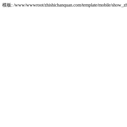
模板: /www/wwwroot/zhishichanquan.com/template/mobile/show