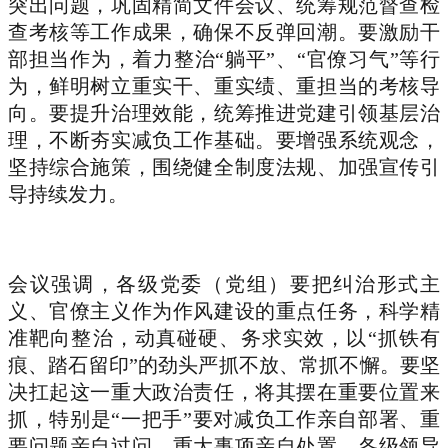
突出问题，巩固精简文件会议、统筹规范督查检
查考核等工作成果，确保不反弹回潮。要激励干
部担当作为，着力整治“躺平”、“官僚习气”等行
为，鲜明树立重实干、重实绩、重担当的考核导
向。要提升治理效能，统筹推进党建引领基层治
理，不断夯实减负工作基础。要增强系统观念，
坚持综合施策，围绕健全制度法规、加强宣传引
导持续发力。
会议强调，各级党委（党组）要把纠治形式主
义、官僚主义作为作风建设的重点任务，科学精
准靶向整治，动真碰硬、务求实效，以“抓铁有
痕、踏石留印”的劲头严抓不放、常抓不懈。要坚
决扛起这一重大政治责任，将其摆在重要位置来
抓，特别是“一把手”要对减负工作亲自部署、重
要问题亲自过问、重大事项亲自处置。各级领导