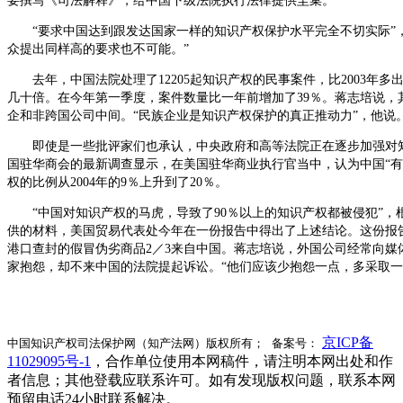
要撰写《司法解释》，给中国下级法院执行法律提供圭臬。
“要求中国达到跟发达国家一样的知识产权保护水平完全不切实际”，
众提出同样高的要求也不可能。”
去年，中国法院处理了12205起知识产权的民事案件，比2003年多出3
几十倍。在今年第一季度，案件数量比一年前增加了39％。蒋志培说，其
企和非跨国公司中间。“民族企业是知识产权保护的真正推动力”，他说
即使是一些批评家们也承认，中央政府和高等法院正在逐步加强对
国驻华商会的最新调查显示，在美国驻华商业执行官当中，认为中国“有
权的比例从2004年的9％上升到了20％。
“中国对知识产权的马虎，导致了90％以上的知识产权都被侵犯”，
供的材料，美国贸易代表处今年在一份报告中得出了上述结论。这份报告说
港口查封的假冒伪劣商品2／3来自中国。蒋志培说，外国公司经常向媒
家抱怨，却不来中国的法院提起诉讼。“他们应该少抱怨一点，多采取一
京ICP备
中国知识产权司法保护网（知产法网）版权所有； 备案号：
11029095号-1
，合作单位使用本网稿件，请注明本网出处和作
者信息；其他登载应联系许可。如有发现版权问题，联系本网
预留电话24小时联系解决。