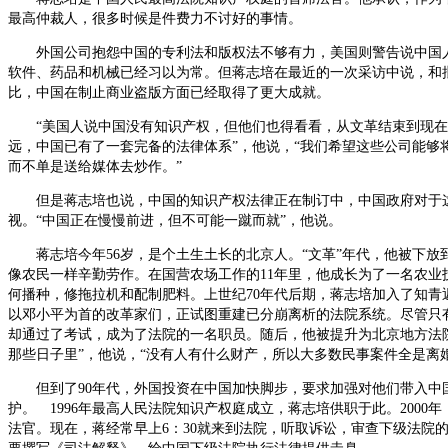
最高仲裁人，很多时候是件费力不讨好的事情。
外国公司抱怨中国的专利法和版权法不够有力，美国则警告说中国
软件、药品和机械已经习以为常。但蒋志培在最近的一次采访中说，和
比，中国在制止商业盗版方面已经取得了更大成就。
“美国人说中国没有知识产权，但他们也得看看，从文革结束到现在
远，中国已有了一套完备的法律体系”，他说，“我们希望这些公司能够
而不单是送给媒体去炒作。”
但是蒋志培也说，中国的知识产权法律正在制订中，中国政府对于
视。“中国正在慢慢前进，但不可能一蹴而就”，他说。
蒋志培今年56岁，是个土生土长的北京人。“文革”年代，他被下放
像农民一样辛勤劳作。在国营农场工作的11年里，他成长为了一名农业
何播种，修拖拉机和配制肥料。上世纪70年代后期，蒋志培加入了知青
以邓小平为首的改革家们，正试图重建已分崩离析的法院系统。尽管只
却通过了考试，成为了法院的一名职员。随后，他被提升为北京地方法
那些日子里”，他说，“没有人有什么财产，所以大多数民事案件全是离婚
但到了90年代，外国投资在中国加快脚步，要求加强对他们带入中
护。 1996年最高人民法院知识产权庭成立，蒋志培供职于此。2000
法官。现在，蒋经常早上6：30就来到法院，听取诉讼，审查下级法院