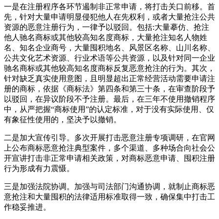
一是在注册程序各环节遏制非正常申请，将打击关口前移。首
先，针对大量申请明显侵犯他人在先权利，或者大量抢注公共
资源的恶意注册行为，一律予以驳回。包括:大量摹仿、抢注
他人驰名商标或其他较高知名度商标，大量抢注知名人物姓
名、知名企业商号，大量囤积地名、风景区名称、山川名称、
公共文化艺术资源、行业术语等公共资源，以及针对同一企业
驰名商标或其他较高知名度商标反复恶意抢注的行为。其次，
针对缺乏真实使用意图，且明显超出正常经营活动需要申请注
册的商标，依据《商标法》第四条和第三十条，在审查阶段予
以驳回，在异议阶段不予注册。最后，在三年不使用撤销程序
中，从严把握“商标使用”的认定标准，对于没有实际使用、仅
有象征性使用的，坚决予以撤销。
二是加大宣传引导。多次开展打击恶意注册专项调研，在官网
上公布商标恶意抢注典型案件，多个渠道、多种场合向社会公
开宣讲打击非正常申请相关政策，对商标恶意申请、囤积注册
行为形成有力震慑。
三是加强法院协调。加强与司法部门沟通协调，就制止商标恶
意抢注和大量囤积的法律适用标准取得一致，确保集中打击工
作稳妥推进。