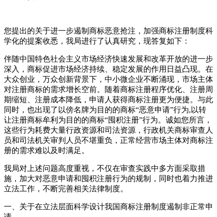
您提出的关于进一步遏制商标恶意抢注，加强商标注册制度科
学化的提案收悉，我局进行了认真研究，现答复如下：
伴随中国特色社会主义市场经济快速发展和改革开放的进一步
深入，商标促进市场经济持续、稳定发展的作用日益凸现。在
大众创业，万众创新背景下，中小微企业不断涌现，市场主体
对注册商标的需求增长空前。随着商标注册程序优化、注册周
期缩短、注册成本降低，申请人获得商标注册更为便捷。与此
同时，也出现了以傍名牌为目的的商标“恶意申请”行为,以转
让注册商标牟利为目的的商标“囤积注册”行为。诚如您所言，
这些行为耗费大量行政资源和司法资源，行政机关商标审查人
员和司法机关审判人员不堪重负，正常经营市场主体对商标注
册的需求难以及时满足。
我局对上述问题高度重视，不仅在审查实践中多方面采取措
施，加大对恶意申请和囤积注册行为的规制，同时也着力推进
立法工作，不断完善相关法律制度。
一、关于在立法层面科学设计我国商标注册制度遏制非正常申
请