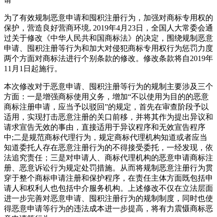
为了有效规制恶意申请和囤积注册行为，加强对商标专用权的
保护，营造良好营商环境, 2019年4月23日，全国人大常委会通
过关于修改《中华人民共和国商标法》的决定，围绕规制恶意
申请、囤积注册等行为和加大对侵犯商标专用权行为惩罚力度
两个方面对商标法进行个别条款的修改。修改条款将自2019年
11月1日起施行。
本次修改对于恶意申请、囤积注册等行为的规制主要涉及三个
方面：一是增强商标使用义务，增加“不以使用为目的的恶意
商标注册申请，应当予以驳回”的规定，首先在审查阶段予以
适用，实现打击恶意注册的关口前移，并将其作为提出异议和
请求宣告无效的事由，直接适用于异议程序和无效宣告程序
中;二是规范商标代理行为，规定商标代理机构知道或者应当
知道委托人存在恶意注册行为的不得接受委托，一经发现，依
法追究责任；三是对申请人、商标代理机构的恶意申请商标注
册、恶意诉讼行为规定处罚措施。从而将规制恶意注册行为贯
穿于整个商标申请注册和保护程序，在责任主体方面既包括申
请人和权利人也包括中介服务机构。上述修改不仅在立法层面
进一步完善对恶意申请、囤积注册行为的规制制度，同时也使
得恶意申请等行为的违法成本进一步提高，将有力震慑商标恶